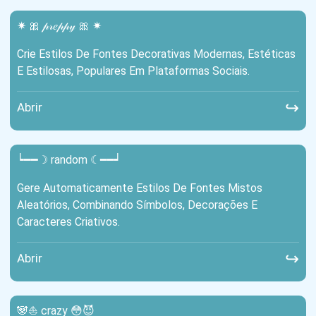
✷ 🎀 𝓅𝓇𝑒𝓅𝓅𝓎 🎀 ✷
Crie Estilos De Fontes Decorativas Modernas, Estéticas
E Estilosas, Populares Em Plataformas Sociais.
↪
Abrir
┕━━☽ random ☾━━┙
Gere Automaticamente Estilos De Fontes Mistos
Aleatórios, Combinando Símbolos, Decorações E
Caracteres Criativos.
↪
Abrir
🐼⛵ crazy 😳😈