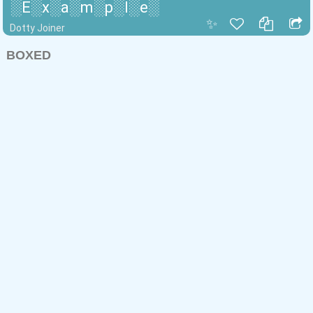
░E░x░a░m░p░l░e░
✨
Dotty Joiner
BOXED