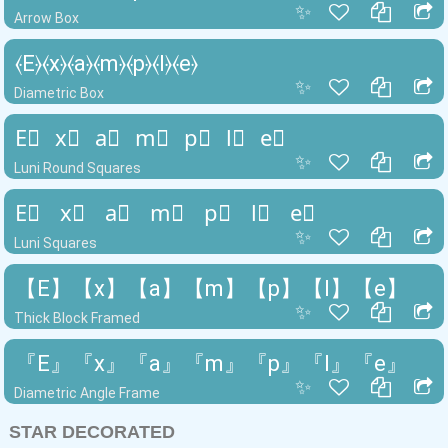
✨
Arrow Box
⦑E⦒⦑x⦒⦑a⦒⦑m⦒⦑p⦒⦑l⦒⦑e⦒
✨
Diametric Box
E⃣ x⃣ a⃣ m⃣ p⃣ l⃣ e⃣
✨
Luni Round Squares
E⃞ x⃞ a⃞ m⃞ p⃞ l⃞ e⃞
✨
Luni Squares
【E】【x】【a】【m】【p】【l】【e】
✨
Thick Block Framed
『E』『x』『a』『m』『p』『l』『e』
✨
Diametric Angle Frame
STAR DECORATED