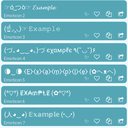
☞ó ͜つò☞ 𝓔𝔁𝓪𝓶𝓹𝓵𝓮
✨
Emoticon 2
(☝◞‸◟)☞ 𝙴𝚡𝚊𝚖𝚙𝚕𝚎
✨
Emoticon 3
(づ｡◕‿‿◕｡)づ єχαмρℓє ٩(˘◡˘)۶
✨
Emoticon 4
🌘‿🌘 ⧼E̼⧽⧼x̼⧽⧼a̼⧽⧼m̼⧽⧼p̼⧽⧼l̼⧽⧼e̼⧽ (✿ヘᴥヘ)
✨
Emoticon 5
(^▽^) ɆӾ₳₥₱ⱠɆ (✿^▽^)
✨
Emoticon 6
(人◕‿◕) 𝔼𝕩𝕒𝕞𝕡𝕝𝕖 (•◡•)
✨
Emoticon 7