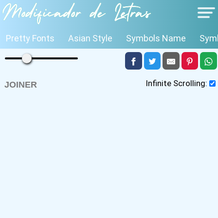
Pretty Fonts
Asian Style
Symbols Name
Symb
Infinite Scrolling:
JOINER