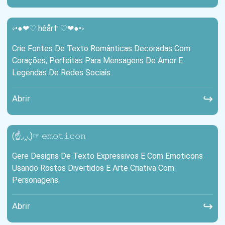
◦•●❤♡ hêår† ♡❤●•◦
Crie Fontes De Texto Românticas Decoradas Com
Corações, Perfeitas Para Mensagens De Amor E
Legendas De Redes Sociais.
↪
Abrir
(☝◞‸◟)☞ 𝚎𝚖𝚘𝚝𝚒𝚌𝚘𝚗
Gere Designs De Texto Expressivos E Com Emoticons
Usando Rostos Divertidos E Arte Criativa Com
Personagens.
↪
Abrir