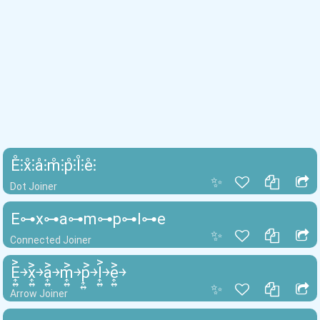
E̊⫶x̊⫶å⫶m̊⫶p̊⫶l̊⫶e̊⫶
✨
Dot Joiner
E⊶x⊶a⊶m⊶p⊶l⊶e
✨
Connected Joiner
E͎͍͐￫x͎͍͐￫a͎͍͐￫m͎͍͐￫p͎͍͐￫l͎͍͐￫e͎͍͐￫
✨
Arrow Joiner