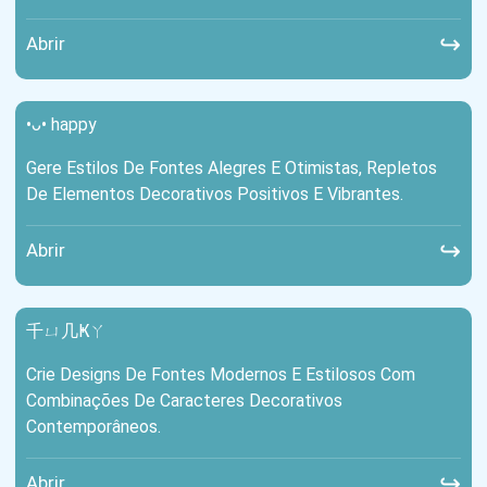
↪
Abrir
•ᴗ• happy
Gere Estilos De Fontes Alegres E Otimistas, Repletos
De Elementos Decorativos Positivos E Vibrantes.
↪
Abrir
千ㄩ几Ҝㄚ
Crie Designs De Fontes Modernos E Estilosos Com
Combinações De Caracteres Decorativos
Contemporâneos.
↪
Abrir