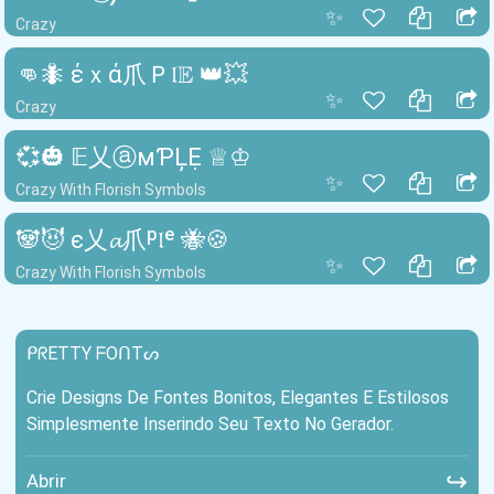
✨
Crazy
👊🐜 έｘά爪Ｐ𝔩𝔼 👑💥
✨
Crazy
💞🎃 𝔼乂ⓐмƤĻẸ ♕♔
✨
Crazy With Florish Symbols
🐼😈 є乂𝓪爪ᵖ𝔩ᵉ 🐝🍪
✨
Crazy With Florish Symbols
ᑭᖇETTY ᖴOᑎTᔕ
Crie Designs De Fontes Bonitos, Elegantes E Estilosos
Simplesmente Inserindo Seu Texto No Gerador.
↪
Abrir