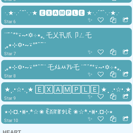
·.★·.·´¯`·.·★ 🅴🆇🅰🅼🅿🅻🅴 ★·.·´¯`·.·★.·
✨
Star 6
¨˜ˆ”°⍣~•✡⊹٭„¸ 乇乂卂爪卩ㄥ乇
¸„٭⊹✡•~⍣°”ˆ˜¨
✨
Star 7
¸„٭⊹✡•~⍣°”ˆ˜¨ 乇ﾒﾑﾶｱﾚ乇 ¨˜ˆ”°⍣~•✡⊹٭„¸
✨
Star 8
★¸.•☆•.¸★ 🄴🅇🄰🄼🄿🄻🄴 ★⡀.•☆•.★
✨
Star 9
٭⊹¤.•⨳•.*☆✬ ꍟꊼꍏꂵꉣ꒒ꍟ ✬☆*.•⨳•.¤⊹٭
✨
Star 10
HEART