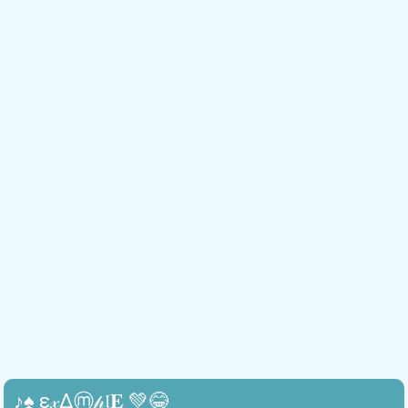
♪♠ ε𝓍Δⓜ𝓅𝔩𝐄 💚😂