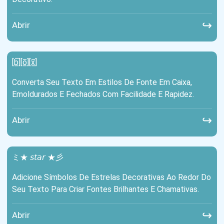
↪
Abrir
[b̲̅][o̲̅][x̲̅]
Converta Seu Texto Em Estilos De Fonte Em Caixa,
Emoldurados E Fechados Com Facilidade E Rapidez.
↪
Abrir
ミ★ 𝘴𝘵𝘢𝘳 ★彡
Adicione Símbolos De Estrelas Decorativas Ao Redor Do
Seu Texto Para Criar Fontes Brilhantes E Chamativas.
↪
Abrir