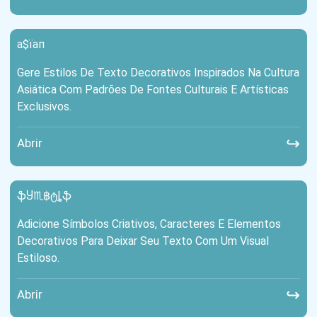
а$їап
Gere Estilos De Texto Decorativos Inspirados Na Cultura
Asiática Com Padrões De Fontes Culturais E Artísticas
Exclusivos.
↪
Abrir
ֆႸ♏฿ტȴֆ
Adicione Símbolos Criativos, Caracteres E Elementos
Decorativos Para Deixar Seu Texto Com Um Visual
Estiloso.
↪
Abrir