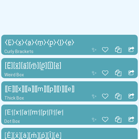
⧼E̼⧽⧼x̼⧽⧼a̼⧽⧼m̼⧽⧼p̼⧽⧼l̼⧽⧼e̼⧽
✨
Curly Brackets
[E̲̅][x̲̅][a̲̅][m̲̅][p̲̅][l̲̅][e̲̅]
✨
Weird Box
⟦E⟧⟦x⟧⟦a⟧⟦m⟧⟦p⟧⟦l⟧⟦e⟧
✨
Thick Box
꜍E꜉꜍x꜉꜍a꜉꜍m꜉꜍p꜉꜍l꜉꜍e꜉
✨
Dot Box
⦏Ê⦎⦏x̂⦎⦏â⦎⦏m̂⦎⦏p̂⦎⦏l̂⦎⦏ê⦎