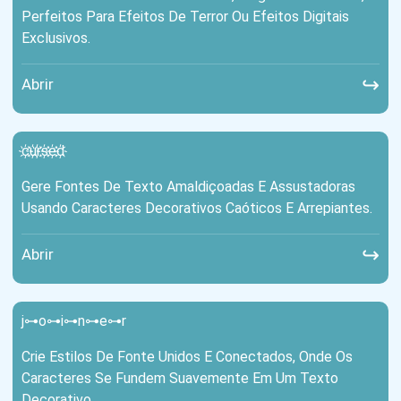
Perfeitos Para Efeitos De Terror Ou Efeitos Digitais
Exclusivos.
↪
Abrir
c҉u҉r҉s҉e҉d҉
Gere Fontes De Texto Amaldiçoadas E Assustadoras
Usando Caracteres Decorativos Caóticos E Arrepiantes.
↪
Abrir
j⊶o⊶i⊶n⊶e⊶r
Crie Estilos De Fonte Unidos E Conectados, Onde Os
Caracteres Se Fundem Suavemente Em Um Texto
Decorativo.