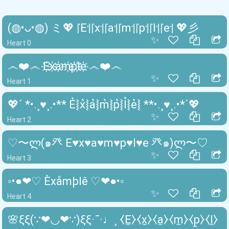
(◍•ᴗ•◍) ミ💖 ꜍E꜉꜍x꜉꜍a꜉꜍m꜉꜍p꜉꜍l꜉꜍e꜉ 💖彡
✨
Heart 0
෴❤️෴ E҉x҉a҉m҉p҉l҉e҉ ෴❤️෴
✨
Heart 1
💖´ *•.¸♥¸.•** E͛⦚x͛⦚a͛⦚m͛⦚p͛⦚l͛⦚e͛⦚ **•.¸♥¸.•*´💖
✨
Heart 2
♡〜ლ(๑癶 E♥x♥a♥m♥p♥l♥e 癶๑)ლ〜♡
✨
Heart 3
◦•●❤♡ Èxåmþlê ♡❤●•◦
✨
Heart 4
🌸ξξ(∵❤◡❤∵)ξξ·¯·♩¸ ⧼E̼⧽⧼x̼⧽⧼a̼⧽⧼m̼⧽⧼p̼⧽⧼l̼⧽