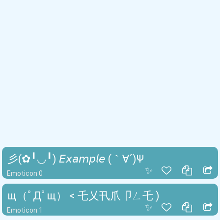
彡(✿╹◡╹) 𝘌𝘹𝘢𝘮𝘱𝘭𝘦 (｀∀´)Ψ
✨
Emoticon 0
щ（ﾟДﾟщ） < 乇乂卂爪卩ㄥ乇 )
✨
Emoticon 1