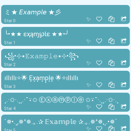
ミ★ 𝘌𝘹𝘢𝘮𝘱𝘭𝘦 ★彡
✨
Star 0
╰•★★ ɛҳąɱ℘Ɩɛ ★★•╯
✨
Star 1
꧁•⊹٭𝙴𝚡𝚊𝚖𝚙𝚕𝚎٭⊹•꧂
✨
Star 2
ıllıllı⭐🌟 E͙x͙a͙m͙p͙l͙e͙ 🌟⭐ıllıllı
✨
Star 3
¸.·✩·.¸¸.·¯⍣✩ Ⓔⓧⓐⓜⓟⓛⓔ ✩⍣¯·.¸¸.·✩·.¸
✨
Star 4
`✵•.¸,✵°✵.｡.✰ 𝔼𝕩𝕒𝕞𝕡𝕝𝕖 ✰.｡.✵°✵,¸.•✵´
✨
Star 5