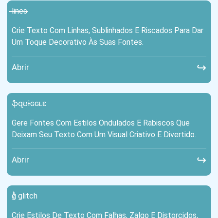
l̶i̶n̶e̶s̶
Crie Texto Com Linhas, Sublinhados E Riscados Para Dar
Um Toque Decorativo Às Suas Fontes.
↪
Abrir
ֆզʊɨɢɢʟɛ
Gere Fontes Com Estilos Ondulados E Rabiscos Que
Deixam Seu Texto Com Um Visual Criativo E Divertido.
↪
Abrir
g̷̊̇ glitch
Crie Estilos De Texto Com Falhas, Zalgo E Distorcidos,