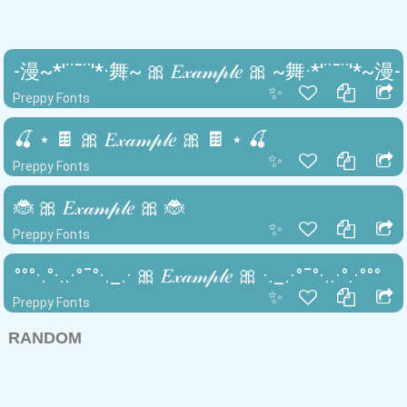
-漫~*'¨¯¨'*·舞~ 🎀 𝐸𝓍𝒶𝓂𝓅𝓁𝑒 🎀 ~舞·*'¨¯¨'*~漫-
✨
Preppy Fonts
🍒 ⋆ 🍫 🎀 𝐸𝓍𝒶𝓂𝓅𝓁𝑒 🎀 🍫 ⋆ 🍒
✨
Preppy Fonts
🐞 🎀 𝐸𝓍𝒶𝓂𝓅𝓁𝑒 🎀 🐞
✨
Preppy Fonts
°°°·.°·..·°¯°·._.· 🎀 𝐸𝓍𝒶𝓂𝓅𝓁𝑒 🎀 ·._.·°¯°·..·°.·°°°
✨
Preppy Fonts
RANDOM