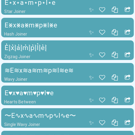
E⋆x⋆a⋆m⋆p⋆l⋆e
✨
Star Joiner
E⨳x⨳a⨳m⨳p⨳l⨳e
✨
Hash Joiner
E͛⦚x͛⦚a͛⦚m͛⦚p͛⦚l͛⦚e͛⦚
✨
Zigzag Joiner
≋E≋x≋a≋m≋p≋l≋e≋
✨
Wavy Joiner
E♥x♥a♥m♥p♥l♥e
✨
Hearts Between
〜E∿x∿a∿m∿p∿l∿e〜
✨
Single Wavy Joiner