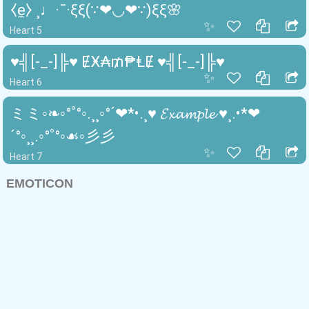
⧼e̼⧽ ¸♩·¯·ξξ(∵❤◡❤∵)ξξ🌸
✨
Heart 5
♥╣[-_-]╠♥ ɆӾ₳₥₱ⱠɆ ♥╣[-_-]╠♥
✨
Heart 6
ミミ◦❧◦°˚°◦.¸¸◦°´❤*•.¸♥ 𝓔𝔁𝓪𝓶𝓹𝓵𝓮 ♥¸.•*❤
´°◦¸¸.◦°˚°◦☙◦彡彡
✨
Heart 7
EMOTICON