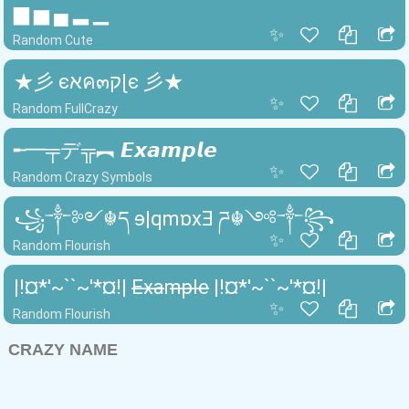
▆ ▅ ▄ ▂ ▁
✨
Random Cute
★彡 єאค๓קɭє 彡★
✨
Random FullCrazy
╾━╤デ╦︻ 𝙀𝙭𝙖𝙢𝙥𝙡𝙚
✨
Random Crazy Symbols
꧁༒༻☬ད ɘ|qmɒxƎ ཌ☬༺༒꧂
✨
Random Flourish
|!¤*'~``~'*¤!| E̶x̶a̶m̶p̶l̶e̶ |!¤*'~``~'*¤!|
✨
Random Flourish
CRAZY NAME