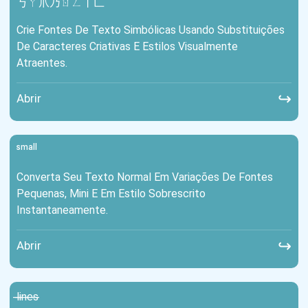
丂ㄚ爪乃ㄖㄥ丨匚
Crie Fontes De Texto Simbólicas Usando Substituições
De Caracteres Criativas E Estilos Visualmente
Atraentes.
↪
Abrir
ˢᵐᵃˡˡ
Converta Seu Texto Normal Em Variações De Fontes
Pequenas, Mini E Em Estilo Sobrescrito
Instantaneamente.
↪
Abrir
l̶i̶n̶e̶s̶