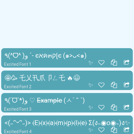
٩(^ᗜ^ )و ´- єאค๓קɭє (๑>ᴗ<๑)
✨
Excited Font 1
🤩🥳 乇乂卂爪卩ㄥ乇 🔥😃
✨
Excited Font 2
٩(ˊᗜˋ*)و ♡ E̶x̶a̶m̶p̶l̶e̶ (ㅅ´ ˘ `)
✨
Excited Font 3
<(˶ᵔᵕᵔ˶)> ⦑E⦒⦑x⦒⦑a⦒⦑m⦒⦑p⦒⦑l⦒⦑e⦒ Σ(ง˵◉o◉˵)ง✨
✨
Excited Font 4