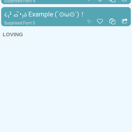
Surprised Font 4
૮₍•᷄ ࡇ •᷅₎ა Example (´⊙ω⊙`)！
✨
Surprised Font 5
LOVING