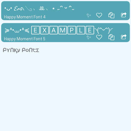
•ᴗ• 𝓔ᨒ𓂅﹆ꔛ﹅⋆ ˶ᵔ ᵕ ᵔ˶
✨
Happy Moment Font 4
≽^•⩊•^≼ 🄴🅇🄰🄼🄿🄻🄴◝(ᵔᵕᵔ)◜
✨
Happy Moment Font 5
ԲΥՈҚע Բ૦Ո੮Σ