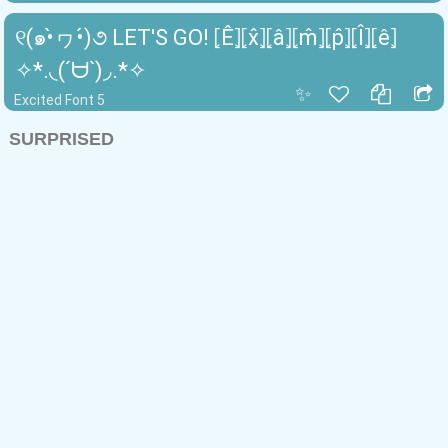
୧(๑•̀ヮ•́)૭ LET'S GO! ⦏Ê⦎⦏x̂⦎⦏â⦎⦏m̂⦎⦏p̂⦎⦏l̂⦎⦏ê⦎
✧*.◟(ˊᗨˋ)◞.*✧
✨
Excited Font 5
SURPRISED