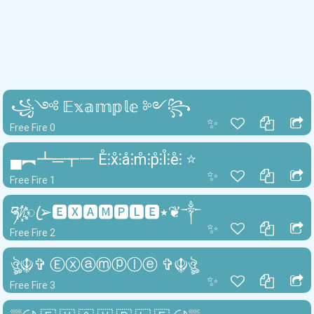
꧁༺ 𝔼𝕩𝕒𝕞𝕡𝕝𝕖 ༻꧂
✨
Free Fire 0
▄︻┻═┳一 E̊⫶x̊⫶å⫶m̊⫶p̊⫶l̊⫶e̊⫶ ⭐
✨
Free Fire 1
ཧᜰ꙰ꦿ➢🅴🆇🅰🅼🅿🅻🅴٭❦༒
✨
Free Fire 2
ঔৣ☬✞ Ⓔⓧⓐⓜⓟⓛⓔ ✞☬ঔৣ
✨
Free Fire 3