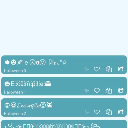
🍁🎃🍂ｅⓍαⓂ卩𝔩𝒆｡°✩
✨
Halloween 0
🎃E̊⫶x̊⫶å⫶m̊⫶p̊⫶l̊⫶e̊⫶👻
✨
Halloween 1
🧛💀𝓔𝔁𝓪𝓶𝓹𝓵𝓮😈👾
✨
Halloween 2
꧁╭⊱🧛‍♂️Ⓔⓧⓐⓜⓟⓛⓔ🧛‍♂️⊱╮꧂