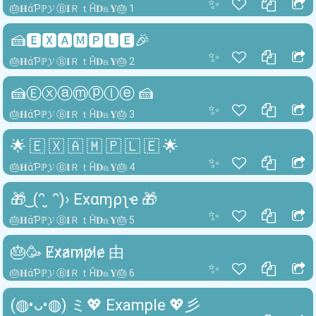
✨
🎂𝐇άƤℙ𝓨 Ⓑ𝐈ＲｔĤ𝐃𝕒𝐘🎂 1
🍰🅴🆇🅰🅼🅿🅻🅴🎉
✨
🎂𝐇άƤℙ𝓨 Ⓑ𝐈ＲｔĤ𝐃𝕒𝐘🎂 2
🍰Ⓔⓧⓐⓜⓟⓛⓔ 🍰
✨
🎂𝐇άƤℙ𝓨 Ⓑ𝐈ＲｔĤ𝐃𝕒𝐘🎂 3
🌟 🇪 🇽 🇦 🇲 🇵 🇱 🇪 🌟
✨
🎂𝐇άƤℙ𝓨 Ⓑ𝐈ＲｔĤ𝐃𝕒𝐘🎂 4
🎁 ͜ (ᵔ ̮ ᵔ)› Exαɱρʅҽ 🎁
✨
🎂𝐇άƤℙ𝓨 Ⓑ𝐈ＲｔĤ𝐃𝕒𝐘🎂 5
🎂🥳 E̷x̷a̷m̷p̷l̷e̷ 由
✨
🎂𝐇άƤℙ𝓨 Ⓑ𝐈ＲｔĤ𝐃𝕒𝐘🎂 6
(◍•ᴗ•◍) ミ💖 Example 💖彡