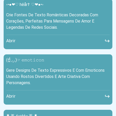
◦•●❤♡ hêår† ♡❤●•◦
Crie Fontes De Texto Românticas Decoradas Com
Corações, Perfeitas Para Mensagens De Amor E
Legendas De Redes Sociais.
↪
Abrir
(☝◞‸◟)☞ 𝚎𝚖𝚘𝚝𝚒𝚌𝚘𝚗
Gere Designs De Texto Expressivos E Com Emoticons
Usando Rostos Divertidos E Arte Criativa Com
Personagens.
↪
Abrir
✷ 🎀 𝓅𝓇𝑒𝓅𝓅𝓎 🎀 ✷