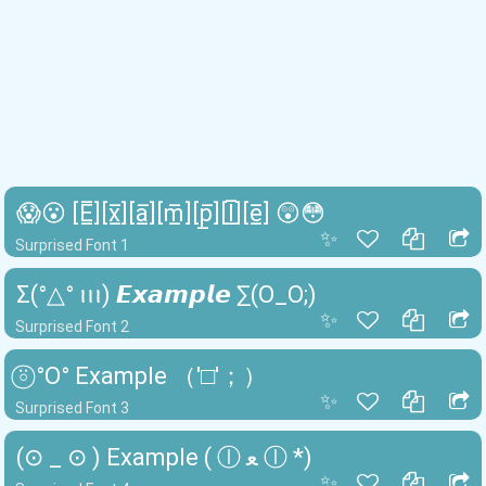
😱😮 [E̲̅][x̲̅][a̲̅][m̲̅][p̲̅][l̲̅][e̲̅] 😲😳
✨
Surprised Font 1
Σ(°△° ꪱꪱꪱ) 𝙀𝙭𝙖𝙢𝙥𝙡𝙚 ∑(O_O;)
✨
Surprised Font 2
⍤⃝ °O° Example （'□'；）
✨
Surprised Font 3
(⊙ _ ⊙ ) Example ( ⓛ ﻌ ⓛ *)
✨