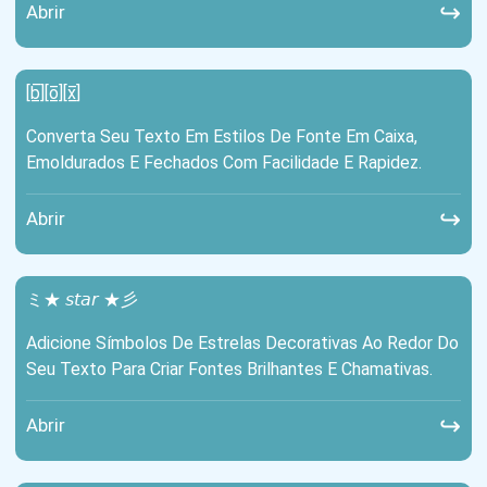
↪
Abrir
[b̲̅][o̲̅][x̲̅]
Converta Seu Texto Em Estilos De Fonte Em Caixa,
Emoldurados E Fechados Com Facilidade E Rapidez.
↪
Abrir
ミ★ 𝘴𝘵𝘢𝘳 ★彡
Adicione Símbolos De Estrelas Decorativas Ao Redor Do
Seu Texto Para Criar Fontes Brilhantes E Chamativas.
↪
Abrir