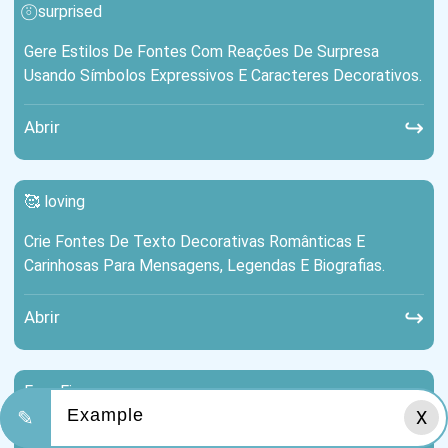
⍤⃝ surprised
Gere Estilos De Fontes Com Reações De Surpresa
Usando Símbolos Expressivos E Caracteres Decorativos.
↪
Abrir
🥰 loving
Crie Fontes De Texto Decorativas Românticas E
Carinhosas Para Mensagens, Legendas E Biografias.
↪
Abrir
Free Fire
✎
X
Gere Fontes Estilosas Para Apelidos No Free Fire Com