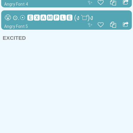
✨
Angry Font 4
😤 ⊙⁠.⁠☉ 🅴🆇🅰🅼🅿🅻🅴 (ง ‵□′)ง
✨
Angry Font 5
EXCITED