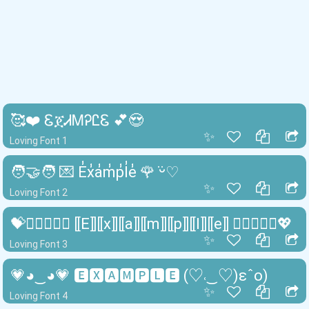
🥰❤️ ᏋጀᏗᎷᎮᏝᏋ 💕😍
✨
Loving Font 1
🧑‍🤝‍🧑 💌 E̾x̾a̾m̾p̾l̾e̾ 🌹 ᵕ̈♡︎
✨
Loving Font 2
💝👩🏽‍❤️‍👨🏻 ⟦E⟧⟦x⟧⟦a⟧⟦m⟧⟦p⟧⟦l⟧⟦e⟧ 👩🏼‍❤️‍👩🏼💖
✨
Loving Font 3
💗◕‿◕💗 🅴🆇🅰🅼🅿🅻🅴 (♡˓‿♡)ɛˆo)
✨
Loving Font 4