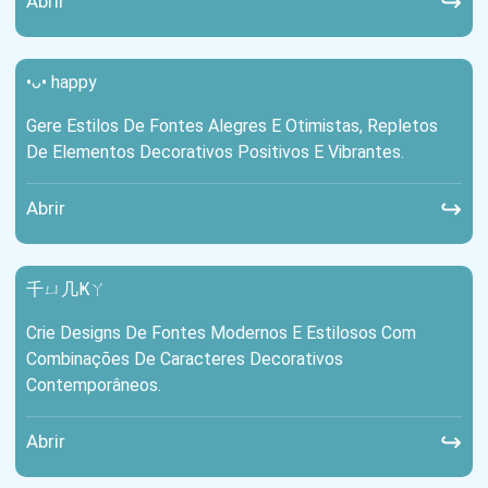
↪
Abrir
•ᴗ• happy
Gere Estilos De Fontes Alegres E Otimistas, Repletos
De Elementos Decorativos Positivos E Vibrantes.
↪
Abrir
千ㄩ几Ҝㄚ
Crie Designs De Fontes Modernos E Estilosos Com
Combinações De Caracteres Decorativos
Contemporâneos.
↪
Abrir