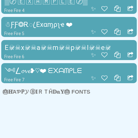
▒〄 🇪 🇽 🇦 🇲 🇵 🇱 🇪 〄▒
✨
Free Fire 4
☃︎ƑƑ❂Ꭱꦿ Exαɱρʅҽ ❤️
✨
Free Fire 5
E☠̷☠x☠̷☠a☠̷☠m☠̷☠p☠̷☠l☠̷☠e☠̷
✨
Free Fire 6
༺⎳𝓸𝓿𝓮❥♡❤️ ᗴ᙭ᗩᗰᑭᒪᗴ
✨
Free Fire 7
🎂𝐇ΆƤℙ𝓨 Ⓑ𝐈ＲＴĤ𝐃𝕒𝐘🎂 FONTS