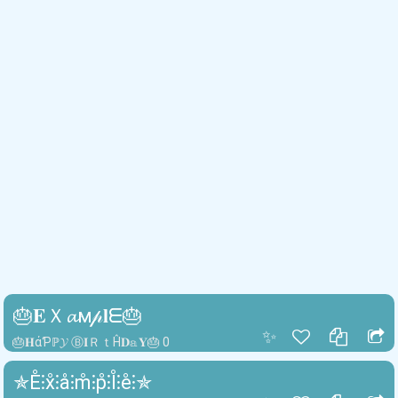
🎂𝐄Ｘ𝓪м𝓅𝐥ᗴ🎂
✨
🎂𝐇άƤℙ𝓨 Ⓑ𝐈ＲｔĤ𝐃𝕒𝐘🎂 0
✯E̊⫶x̊⫶å⫶m̊⫶p̊⫶l̊⫶e̊⫶✯