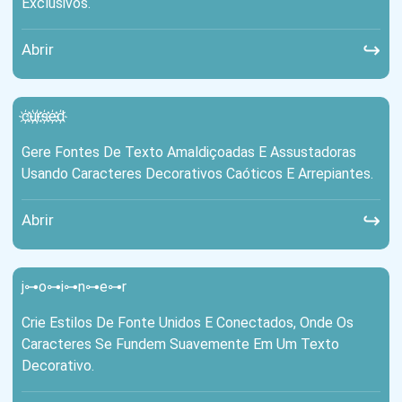
Exclusivos.
↪
Abrir
c҉u҉r҉s҉e҉d҉
Gere Fontes De Texto Amaldiçoadas E Assustadoras
Usando Caracteres Decorativos Caóticos E Arrepiantes.
↪
Abrir
j⊶o⊶i⊶n⊶e⊶r
Crie Estilos De Fonte Unidos E Conectados, Onde Os
Caracteres Se Fundem Suavemente Em Um Texto
Decorativo.