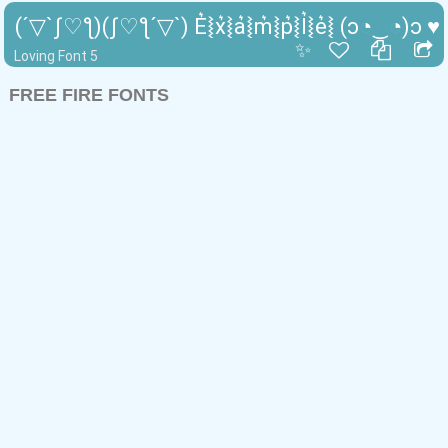
(´▽`ʃ♡ƪ)(ʃ♡ƪ´▽`) E͛⦚x͛⦚a͛⦚m͛⦚p͛⦚l͛⦚e͛⦚ (ɔ◔‿◔)ɔ ♥
✨
Loving Font 5
FREE FIRE FONTS