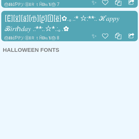
✨
🎂𝐇άƤℙ𝓨 Ⓑ𝐈ＲｔĤ𝐃𝕒𝐘🎂 7
[E̲̅][x̲̅][a̲̅][m̲̅][p̲̅][l̲̅][e̲̅]✿.｡.:* ☆:**:. ℋ𝑎𝑝𝑝𝑦
ℬ𝑖𝑟𝑡ℎ𝑑𝑎𝑦 .:**:.☆*.:｡.✿
✨
🎂𝐇άƤℙ𝓨 Ⓑ𝐈ＲｔĤ𝐃𝕒𝐘🎂 8
HALLOWEEN FONTS