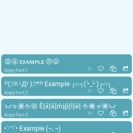
😡🤬 ᴇxᴀᴍᴘʟᴇ 😠😤
✨
Angry Font 1
⁽⁽(੭ꐦ •̀Д•́ )੭*⁾⁾ Example ╭∩╮( •̀_•́ )╭∩╮
✨
Angry Font 2
⳻⳺🤜🏽🖕🏼 E͛⦚x͛⦚a͛⦚m͛⦚p͛⦚l͛⦚e͛⦚ 🖕🏾🤛🏽⳻⳺
✨
Angry Font 3
•ˋ◠ˊ• Example (¬､¬)