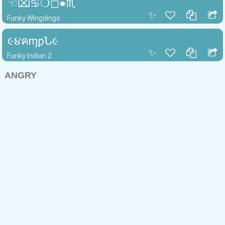
☜︎⌧︎♋︎❍︎◻︎●︎♏︎
✨
Funky Wingdings
૯૪คɱƿՆ૯
✨
Funky Indian 2
ANGRY