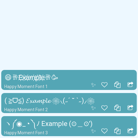
😄🥂E҉x҉a҉m҉p҉l҉e҉🥂🥳
✨
Happy Moment Font 1
( ≧ᗜ≦) 𝓔𝔁𝓪𝓶𝓹𝓵𝓮 ❀⸜(˶´ ˘ `˶)⸝❀
✨
Happy Moment Font 2
ヽ༼◉_◔ ༽ﾉ Example (⊙＿⊙')
✨
Happy Moment Font 3