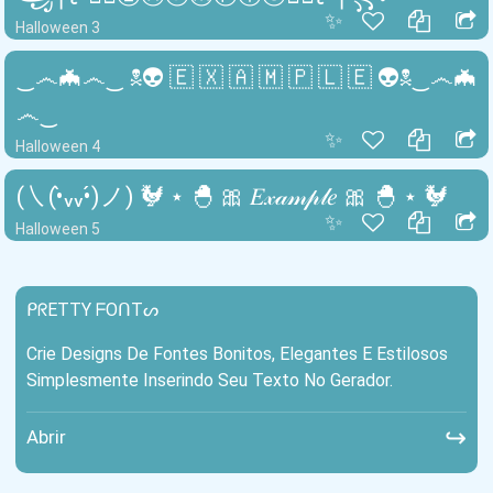
✨
Halloween 3
‿෴🦇෴‿ ☠👽 🇪 🇽 🇦 🇲 🇵 🇱 🇪 👽☠‿෴🦇
෴‿
✨
Halloween 4
(㇏(•̀ᵥᵥ•́)ノ) 🐓 ⋆ 🐣 🎀 𝐸𝓍𝒶𝓂𝓅𝓁𝑒 🎀 🐣 ⋆ 🐓
✨
Halloween 5
ᑭᖇETTY ᖴOᑎTᔕ
Crie Designs De Fontes Bonitos, Elegantes E Estilosos
Simplesmente Inserindo Seu Texto No Gerador.
↪
Abrir