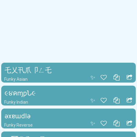
乇乂卂爪卩ㄥ乇
✨
Funky Asian
૯૪คɱƿՆ૯
✨
Funky Indian
ǝxɐɯdlǝ
✨
Funky Reverse