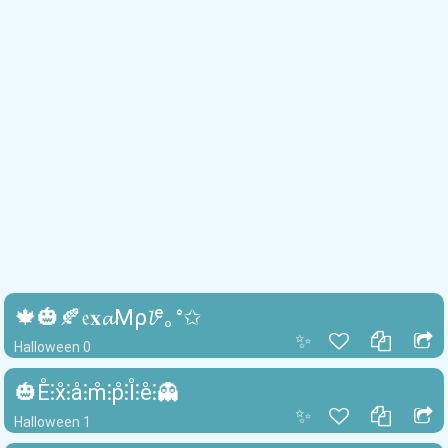
🍁🎃🍂𝔢𝐱𝓪Μρ𝓵ᵉ｡°✩
✨
Halloween 0
🎃E̊⫶x̊⫶å⫶m̊⫶p̊⫶l̊⫶e̊⫶👻
✨
Halloween 1