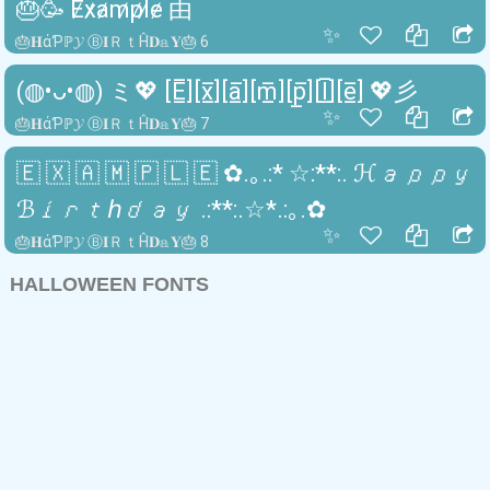
🎂🥳 E̷x̷a̷m̷p̷l̷e̷ 由
✨
🎂𝐇άƤℙ𝓨 Ⓑ𝐈ＲｔĤ𝐃𝕒𝐘🎂 6
(◍•ᴗ•◍) ミ💖 [E̲̅][x̲̅][a̲̅][m̲̅][p̲̅][l̲̅][e̲̅] 💖彡
✨
🎂𝐇άƤℙ𝓨 Ⓑ𝐈ＲｔĤ𝐃𝕒𝐘🎂 7
🇪 🇽 🇦 🇲 🇵 🇱 🇪 ✿.｡.:* ☆:**:. ℋ𝑎𝑝𝑝𝑦
ℬ𝑖𝑟𝑡ℎ𝑑𝑎𝑦 .:**:.☆*.:｡.✿
✨
🎂𝐇άƤℙ𝓨 Ⓑ𝐈ＲｔĤ𝐃𝕒𝐘🎂 8
HALLOWEEN FONTS