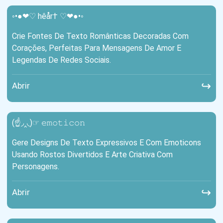
◦•●❤♡ hêår† ♡❤●•◦
Crie Fontes De Texto Românticas Decoradas Com
Corações, Perfeitas Para Mensagens De Amor E
Legendas De Redes Sociais.
↪
Abrir
(☝◞‸◟)☞ 𝚎𝚖𝚘𝚝𝚒𝚌𝚘𝚗
Gere Designs De Texto Expressivos E Com Emoticons
Usando Rostos Divertidos E Arte Criativa Com
Personagens.
↪
Abrir