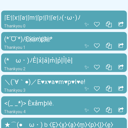
꜍E꜉꜍x꜉꜍a꜉꜍m꜉꜍p꜉꜍l꜉꜍e꜉♪(･ω･)ﾉ
✨
Thankyou 0
(*ˊᗜˋ*)/E҉x҉a҉m҉p҉l҉e҉*
✨
Thankyou 1
(*ゝω・)ﾉE͛⦚x͛⦚a͛⦚m͛⦚p͛⦚l͛⦚e͛⦚
✨
Thankyou 2
＼(´∀｀●)／E♥x♥a♥m♥p♥l♥e!
✨
Thankyou 3
<(_ _*)> Èxåmþlê.
✨
Thankyou 4
★⌒(●ゝω・)ｂ⧼E̼⧽⧼x̼⧽⧼a̼⧽⧼m̼⧽⧼p̼⧽⧼l̼⧽⧼e̼⧽