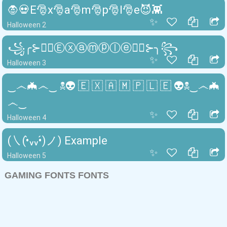
🧛💀E🎅x🎅a🎅m🎅p🎅l🎅e😈👾
✨
Halloween 2
꧁╭⊱🧛‍♂️Ⓔⓧⓐⓜⓟⓛⓔ🧛‍♂️⊱╮꧂
✨
Halloween 3
‿෴🦇෴‿ ☠👽 🇪 🇽 🇦 🇲 🇵 🇱 🇪 👽☠‿෴🦇
෴‿
✨
Halloween 4
(㇏(•̀ᵥᵥ•́)ノ) Example
✨
Halloween 5
GAMING FONTS FONTS