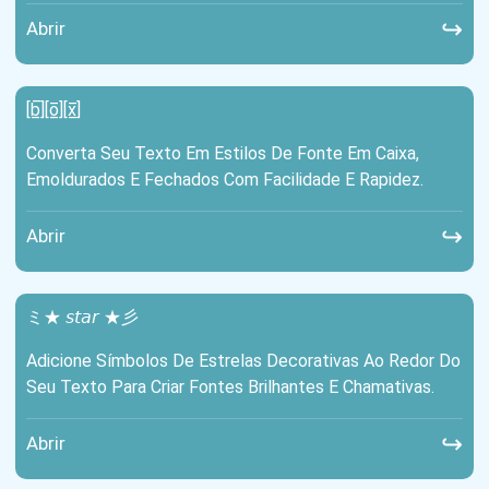
↪
Abrir
[b̲̅][o̲̅][x̲̅]
Converta Seu Texto Em Estilos De Fonte Em Caixa,
Emoldurados E Fechados Com Facilidade E Rapidez.
↪
Abrir
ミ★ 𝘴𝘵𝘢𝘳 ★彡
Adicione Símbolos De Estrelas Decorativas Ao Redor Do
Seu Texto Para Criar Fontes Brilhantes E Chamativas.
↪
Abrir