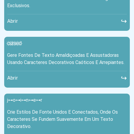
Exclusivos.
↪
Abrir
c҉u҉r҉s҉e҉d҉
Gere Fontes De Texto Amaldiçoadas E Assustadoras
Usando Caracteres Decorativos Caóticos E Arrepiantes.
↪
Abrir
j⊶o⊶i⊶n⊶e⊶r
Crie Estilos De Fonte Unidos E Conectados, Onde Os
Caracteres Se Fundem Suavemente Em Um Texto
Decorativo.