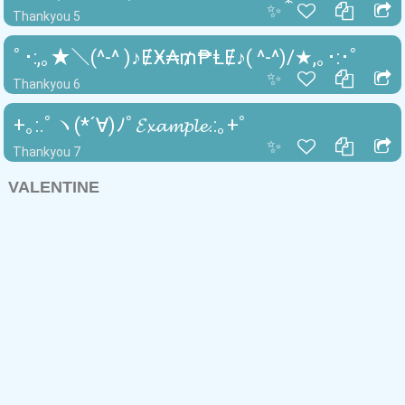
✨
Thankyou 5
ﾟ･:,｡★＼(^-^ )♪ɆӾ₳₥₱ⱠɆ♪( ^-^)/★,｡･:･ﾟ
✨
Thankyou 6
+｡:.ﾟヽ(*´∀)ﾉﾟ𝓔𝔁𝓪𝓶𝓹𝓵𝓮.:｡+ﾟ
✨
Thankyou 7
VALENTINE