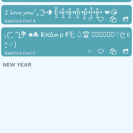
𝓘 𝓵𝓸𝓿𝓮 𝔂𝓸𝓾 ˚₊· ͟͟͞͞➳❥ E͎͍͐￫x͎͍͐￫a͎͍͐￫m͎͍͐￫p͎͍͐￫l͎͍͐￫e͎͍͐￫ 💋😘
✨
Valentine Font 4
◟(ᵔ ̮ ᵔ)͜💐 ♣🐙 𝐄אΔ๓ｐℓ乇 ♤🏆 👩🏻‍❤️‍💋‍👨🏿♡(˃͈ દ
˂͈ ༶ )
✨
Valentine Font 5
NEW YEAR