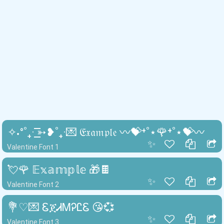
✧˖°˚₊· ͟͟͞͞➳❥˚₊·💌 𝔈𝔵𝔞𝔪𝔭𝔩𝔢 〰💝⁺˚⋆🌹⁺˚⋆💝〰
✨
Valentine Font 1
💘🌹 𝔼𝕩𝕒𝕞𝕡𝕝𝕖 🎁🍫
✨
Valentine Font 2
💐♡💌 ᏋጀᏗᎷᎮᏝᏋ 😘💞
✨
Valentine Font 3