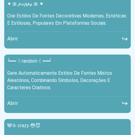
✷ 🎀 𝓅𝓇𝑒𝓅𝓅𝓎 🎀 ✷
Crie Estilos De Fontes Decorativas Modernas, Estéticas
E Estilosas, Populares Em Plataformas Sociais.
↪
Abrir
┕━━☽ random ☾━━┙
Gere Automaticamente Estilos De Fontes Mistos
Aleatórios, Combinando Símbolos, Decorações E
Caracteres Criativos.
↪
Abrir
🐼⛵ crazy 😳😈