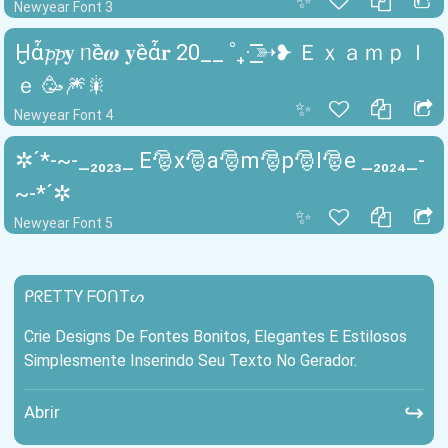
✨
Newyear Font 3
Ḫἆ𝓹𝓹𝐲 ᥒȅ𝝎 𝐲ȅἆ𝐫 20__ ˚₊· ͟͟͞͞➳❥ Ｅｘａｍｐｌ
ｅ 🥳🎆🎇
✨
Newyear Font 4
✲´*-~-_₂₀₂₃_ E🎅x🎅a🎅m🎅p🎅l🎅e _₂₀₂₄_-
~-*´✲
✨
Newyear Font 5
ᑭᖇETTY ᖴOᑎTᔕ
Crie Designs De Fontes Bonitos, Elegantes E Estilosos
Simplesmente Inserindo Seu Texto No Gerador.
↪
Abrir