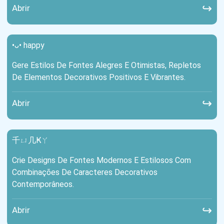
↪
Abrir
•ᴗ• happy
Gere Estilos De Fontes Alegres E Otimistas, Repletos
De Elementos Decorativos Positivos E Vibrantes.
↪
Abrir
千ㄩ几Ҝㄚ
Crie Designs De Fontes Modernos E Estilosos Com
Combinações De Caracteres Decorativos
Contemporâneos.
↪
Abrir