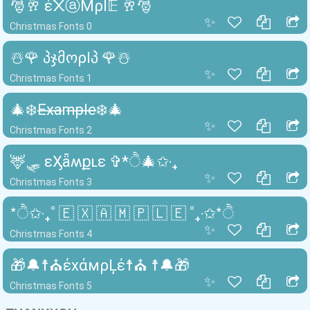
🎅🥂 έ᙭ⓐΜρl𝔼 🥂🎅
✨
Christmas Fonts 0
☃️🌹 პჯმოρlპ 🌹☃️
✨
Christmas Fonts 1
🎄❄️E̶x̶a̶m̶p̶l̶e̶❄️🎄
✨
Christmas Fonts 2
🦌🛷 ɛӼǟʍքʟɛ ✞*ੈ🎄✩‧₊
✨
Christmas Fonts 3
*ੈ✩‧₊˚ 🇪 🇽 🇦 🇲 🇵 🇱 🇪 ˚₊‧✩*ੈ
✨
Christmas Fonts 4
🎁🔔☨⛪έxάмρĻέ☨⛪ ☨🔔🎁
✨
Christmas Fonts 5