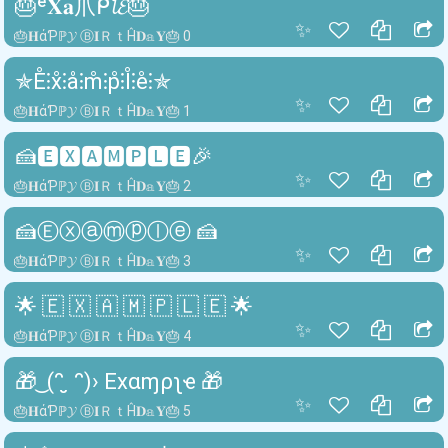
🎂ᵉ𝐗𝐚爪ᑭ𝓵𝓔🎂
✨
🎂𝐇άƤℙ𝓨 Ⓑ𝐈ＲｔĤ𝐃𝕒𝐘🎂 0
✯E̊⫶x̊⫶å⫶m̊⫶p̊⫶l̊⫶e̊⫶✯
✨
🎂𝐇άƤℙ𝓨 Ⓑ𝐈ＲｔĤ𝐃𝕒𝐘🎂 1
🍰🅴🆇🅰🅼🅿🅻🅴🎉
✨
🎂𝐇άƤℙ𝓨 Ⓑ𝐈ＲｔĤ𝐃𝕒𝐘🎂 2
🍰Ⓔⓧⓐⓜⓟⓛⓔ 🍰
✨
🎂𝐇άƤℙ𝓨 Ⓑ𝐈ＲｔĤ𝐃𝕒𝐘🎂 3
🌟 🇪 🇽 🇦 🇲 🇵 🇱 🇪 🌟
✨
🎂𝐇άƤℙ𝓨 Ⓑ𝐈ＲｔĤ𝐃𝕒𝐘🎂 4
🎁 ͜ (ᵔ ̮ ᵔ)› Exαɱρʅҽ 🎁
✨
🎂𝐇άƤℙ𝓨 Ⓑ𝐈ＲｔĤ𝐃𝕒𝐘🎂 5