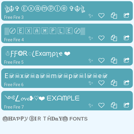
ঔৣ☬✞ Ⓔⓧⓐⓜⓟⓛⓔ ✞☬ঔৣ
✨
Free Fire 3
▒〄 🇪 🇽 🇦 🇲 🇵 🇱 🇪 〄▒
✨
Free Fire 4
☃︎ƑƑ❂Ꭱꦿ Exαɱρʅҽ ❤️
✨
Free Fire 5
E☠̷☠x☠̷☠a☠̷☠m☠̷☠p☠̷☠l☠̷☠e☠̷
✨
Free Fire 6
༺⎳𝓸𝓿𝓮❥♡❤️ ᗴ᙭ᗩᗰᑭᒪᗴ
✨
Free Fire 7
🎂𝐇ΆƤℙ𝓨 Ⓑ𝐈ＲＴĤ𝐃𝕒𝐘🎂 FONTS