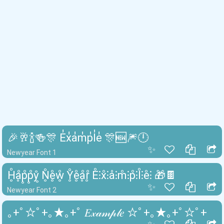
🎉🥂🍾🍻🎊 E̾x̾a̾m̾p̾l̾e̾ 🎊🆕🎆🕛
✨
Newyear Font 1
H̥̊ḁ̊p̥̊p̥̊ẙ̥ N̥̊e̥̊ẘ̥ Y̥̊e̥̊ḁ̊r̥̊ E̊⫶x̊⫶å⫶m̊⫶p̊⫶l̊⫶e̊⫶ 🎁🍫
✨
Newyear Font 2
｡+ﾟ☆ﾟ+｡★｡+ﾟ 𝐸𝓍𝒶𝓂𝓅𝓁𝑒 ☆ﾟ+｡★｡+ﾟ☆ﾟ+