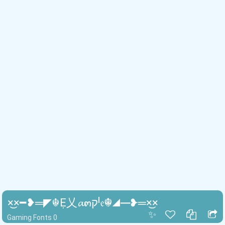
×͜×━❥═◤☬Ẹ乂𝓪๓קˡ𝔢☬◢━❥═×͜×
✨
Gaming Fonts 0