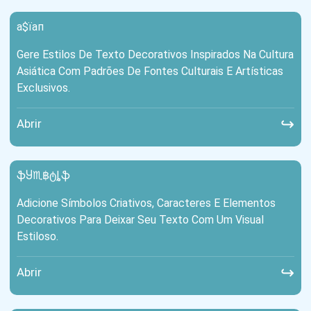
а$їап
Gere Estilos De Texto Decorativos Inspirados Na Cultura
Asiática Com Padrões De Fontes Culturais E Artísticas
Exclusivos.
↪
Abrir
ֆႸ♏฿ტȴֆ
Adicione Símbolos Criativos, Caracteres E Elementos
Decorativos Para Deixar Seu Texto Com Um Visual
Estiloso.
↪
Abrir