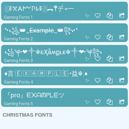
░𐌄𐋄𐌀𐌌𐌐𐌋𐌄░︻₸ⷤテꙶ=一
✨
Gaming Fonts 1
°•꧁,👑_E̶x̶a̶m̶p̶l̶e̶_👑꧂•°
✨
Gaming Fonts 2
꧁༆•❤༒☬ɛӼǟʍքʟɛ☬༒❤•༆꧂
✨
Gaming Fonts 3
♦言 🇪 🇽 🇦 🇲 🇵 🇱 🇪 •益☬.♦
✨
Gaming Fonts 4
『pro』ᗴ᙭ᗩᗰᑭᒪᗴツ
✨
Gaming Fonts 5
CHRISTMAS FONTS