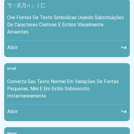
丂ㄚ爪乃ㄖㄥ丨匚
Crie Fontes De Texto Simbólicas Usando Substituições
De Caracteres Criativas E Estilos Visualmente
Atraentes.
↪
Abrir
ˢᵐᵃˡˡ
Converta Seu Texto Normal Em Variações De Fontes
Pequenas, Mini E Em Estilo Sobrescrito
Instantaneamente.
↪
Abrir
l̶i̶n̶e̶s̶