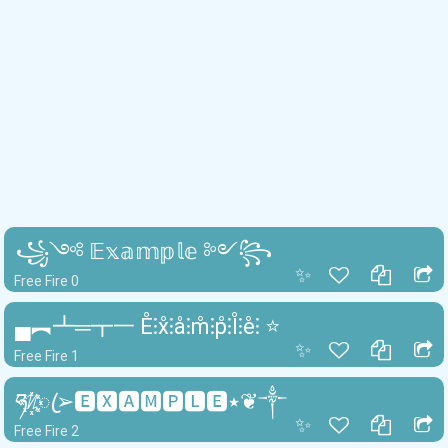
꧁༺ 𝔼𝕩𝕒𝕞𝕡𝕝𝕖 ༻꧂
✨
Free Fire 0
▄︻┻═┳一 E̊⫶x̊⫶å⫶m̊⫶p̊⫶l̊⫶e̊⫶ ⭐
✨
Free Fire 1
ཧᜰ꙰ꦿ➢🅴🆇🅰🅼🅿🅻🅴٭❦༒
✨
Free Fire 2